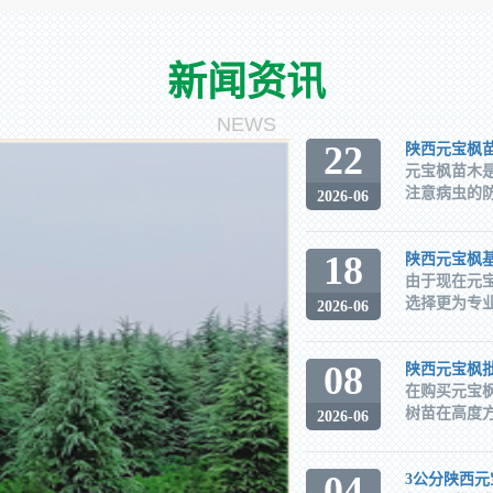
新闻资讯
NEWS
22
陕西元宝枫
元宝枫苗木
注意病虫的防
2026-06
18
陕西元宝枫
由于现在元
选择更为专业
2026-06
08
陕西元宝枫
在购买元宝
树苗在高度方
2026-06
04
3公分陕西