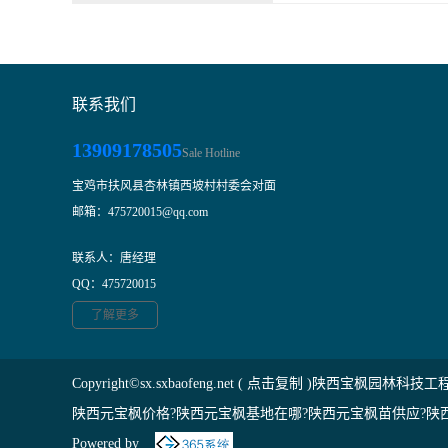
联系我们
13909178505
Sale Hotline
宝鸡市扶风县杏林镇西坡村村委会对面
邮箱：475720015@qq.com
1
2
3
联系人：唐经理
QQ：475720015
了解更多
Copyright©
sx.sxbaofeng.net
(
点击复制
)陕西宝枫园林科技工
陕西元宝枫价格?陕西元宝枫基地在哪?陕西元宝枫苗供应?陕
Powered by