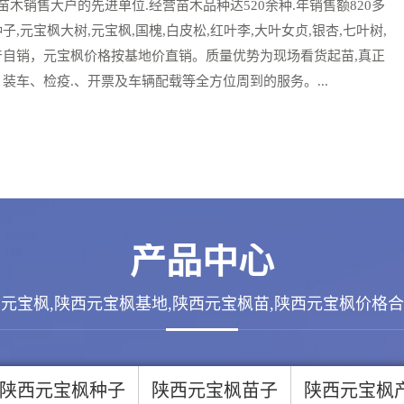
木销售大户的先进单位.经营苗木品种达520余种.年销售额820多
元宝枫大树,元宝枫,国槐,白皮松,红叶李,大叶女贞,银杏,七叶树,
产自销，元宝枫价格按基地价直销。质量优势为现场看货起苗,真正
装车、检疫.、开票及车辆配载等全方位周到的服务。...
产品中心
元宝枫,陕西元宝枫基地,陕西元宝枫苗,陕西元宝枫价格
陕西元宝枫种子
陕西元宝枫苗子
陕西元宝枫