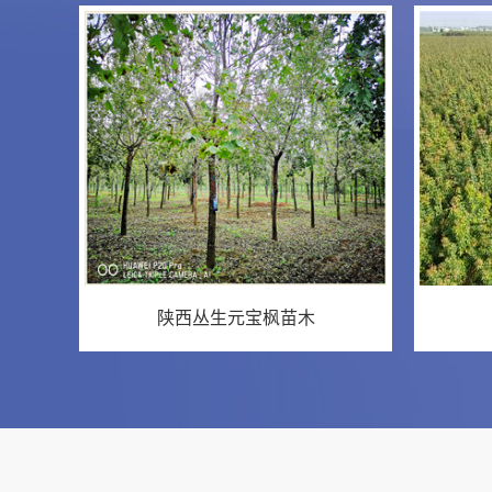
陕西丛生元宝枫苗木